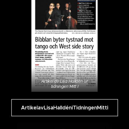
Artikel av Lisa Halldén ur
tidningen Mitt I
ArtikelavLisaHalldéniTidningenMitti